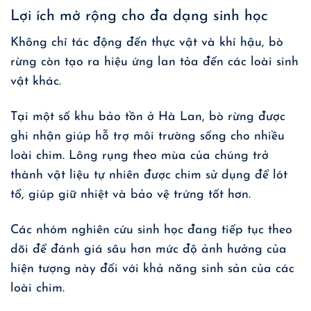
Lợi ích mở rộng cho đa dạng sinh học
Không chỉ tác động đến thực vật và khí hậu, bò
rừng còn tạo ra hiệu ứng lan tỏa đến các loài sinh
vật khác.
Tại một số khu bảo tồn ở Hà Lan, bò rừng được
ghi nhận giúp hỗ trợ môi trường sống cho nhiều
loài chim. Lông rụng theo mùa của chúng trở
thành vật liệu tự nhiên được chim sử dụng để lót
tổ, giúp giữ nhiệt và bảo vệ trứng tốt hơn.
Các nhóm nghiên cứu sinh học đang tiếp tục theo
dõi để đánh giá sâu hơn mức độ ảnh hưởng của
hiện tượng này đối với khả năng sinh sản của các
loài chim.