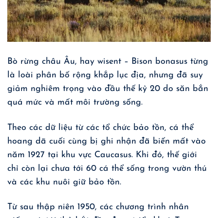
Bò rừng châu Âu, hay wisent – Bison bonasus từng
là loài phân bố rộng khắp lục địa, nhưng đã suy
giảm nghiêm trọng vào đầu thế kỷ 20 do săn bắn
quá mức và mất môi trường sống.
Theo các dữ liệu từ các tổ chức bảo tồn, cá thể
hoang dã cuối cùng bị ghi nhận đã biến mất vào
năm 1927 tại khu vực Caucasus. Khi đó, thế giới
chỉ còn lại chưa tới 60 cá thể sống trong vườn thú
và các khu nuôi giữ bảo tồn.
Từ sau thập niên 1950, các chương trình nhân