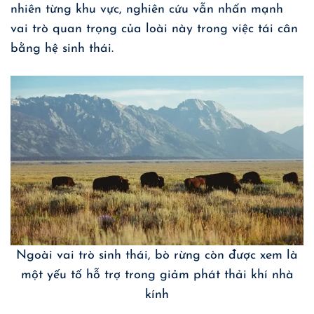
nhiên từng khu vực, nghiên cứu vẫn nhấn mạnh
vai trò quan trọng của loài này trong việc tái cân
bằng hệ sinh thái.
Ngoài vai trò sinh thái, bò rừng còn được xem là
một yếu tố hỗ trợ trong giảm phát thải khí nhà
kính