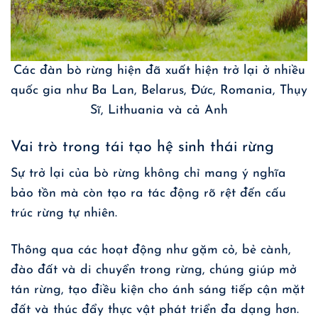
Các đàn bò rừng hiện đã xuất hiện trở lại ở nhiều
quốc gia như Ba Lan, Belarus, Đức, Romania, Thụy
Sĩ, Lithuania và cả Anh
Vai trò trong tái tạo hệ sinh thái rừng
Sự trở lại của bò rừng không chỉ mang ý nghĩa
bảo tồn mà còn tạo ra tác động rõ rệt đến cấu
trúc rừng tự nhiên.
Thông qua các hoạt động như gặm cỏ, bẻ cành,
đào đất và di chuyển trong rừng, chúng giúp mở
tán rừng, tạo điều kiện cho ánh sáng tiếp cận mặt
đất và thúc đẩy thực vật phát triển đa dạng hơn.