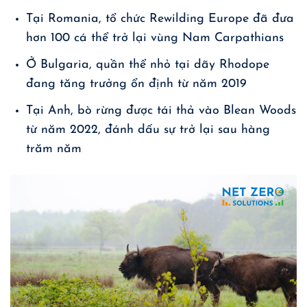
Tại Romania, tổ chức Rewilding Europe đã đưa
hơn 100 cá thể trở lại vùng Nam Carpathians
Ở Bulgaria, quần thể nhỏ tại dãy Rhodope
đang tăng trưởng ổn định từ năm 2019
Tại Anh, bò rừng được tái thả vào Blean Woods
từ năm 2022, đánh dấu sự trở lại sau hàng
trăm năm