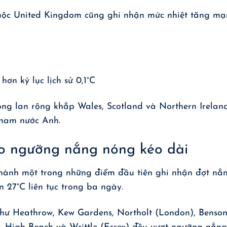
uộc United Kingdom cũng ghi nhận mức nhiệt tăng mạ
hơn kỷ lục lịch sử 0,1°C
óng lan rộng khắp Wales, Scotland và Northern Ireland
 nam nước Anh.
o ngưỡng nắng nóng kéo dài
thành một trong những điểm đầu tiên ghi nhận đợt nắ
n 27°C liên tục trong ba ngày.
như Heathrow, Kew Gardens, Northolt (London), Benso