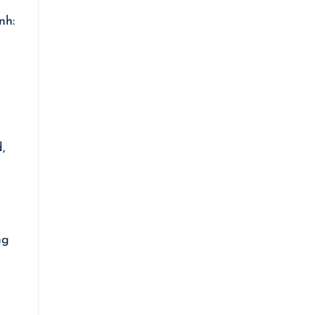
nh:
,
ng
n