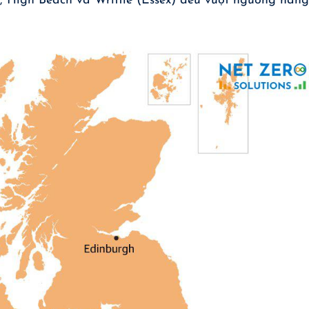
), High Beach và Writtle (Essex) đều vượt ngưỡng nắng