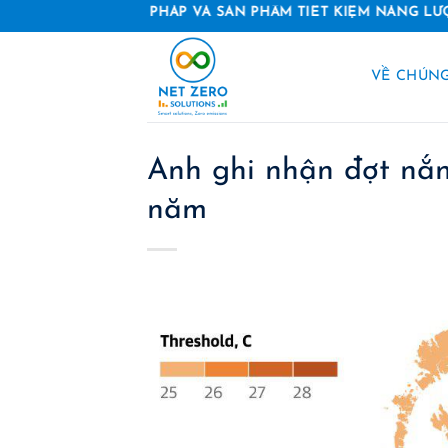
Skip
GIẢI PHÁP VÀ SẢN PHẨM TIẾT KIỆM NĂNG LƯỢNG
to
content
VỀ CHÚNG
Anh ghi nhận đợt nắ
năm