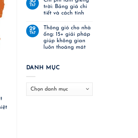
Chi phí làm giếng
30
Th7
trời: Bảng giá chi
tiết và cách tính
Thông gió cho nhà
29
Th7
ống: 15+ giải pháp
giúp không gian
luôn thoáng mát
DANH MỤC
Danh
mục
t
iệt