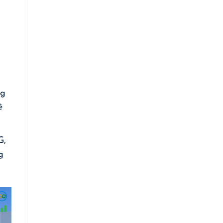
ng
ề
G,
g