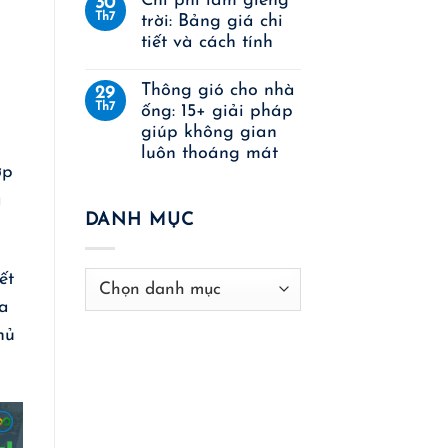
Chi phí làm giếng
30
Th7
trời: Bảng giá chi
tiết và cách tính
Thông gió cho nhà
29
Th7
ống: 15+ giải pháp
giúp không gian
luôn thoáng mát
ợp
à
DANH MỤC
Danh
ết
mục
óa
hủ