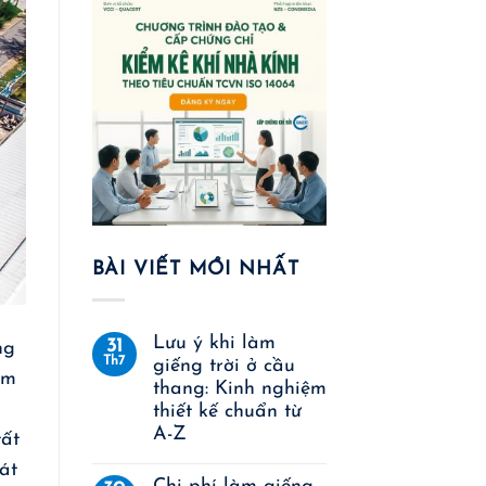
BÀI VIẾT MỚI NHẤT
Lưu ý khi làm
31
ng
Th7
giếng trời ở cầu
ệm
thang: Kinh nghiệm
thiết kế chuẩn từ
A-Z
tất
át