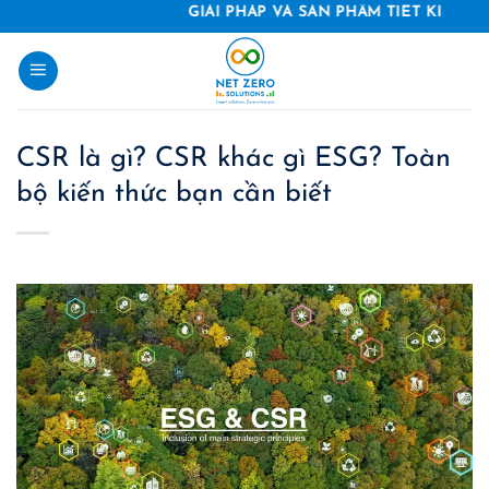
Skip
GIẢI PHÁP VÀ SẢN PHẨM TIẾT KIỆM NĂNG LƯỢ
to
content
CSR là gì? CSR khác gì ESG? Toàn
bộ kiến thức bạn cần biết