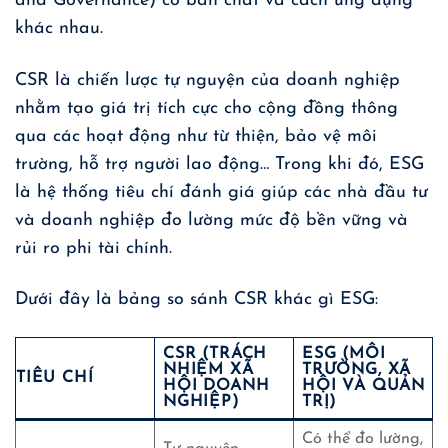
and Governance) có bản chất và cách ứng dụng
khác nhau.
CSR là chiến lược tự nguyện của doanh nghiệp
nhằm tạo giá trị tích cực cho cộng đồng thông
qua các hoạt động như từ thiện, bảo vệ môi
trường, hỗ trợ người lao động… Trong khi đó, ESG
là hệ thống tiêu chí đánh giá giúp các nhà đầu tư
và doanh nghiệp đo lường mức độ bền vững và
rủi ro phi tài chính.
Dưới đây là bảng so sánh CSR khác gì ESG:
CSR (TRÁCH
ESG (MÔI
NHIỆM XÃ
TRƯỜNG, XÃ
TIÊU CHÍ
HỘI DOANH
HỘI VÀ QUẢN
NGHIỆP)
TRỊ)
Có thể đo lường,