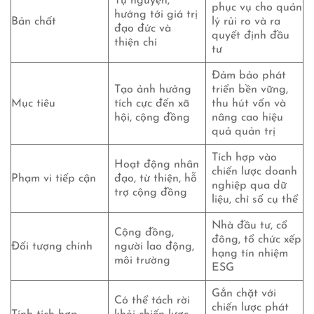
Tự nguyện,
phục vụ cho quản
hướng tới giá trị
Bản chất
lý rủi ro và ra
đạo đức và
quyết định đầu
thiện chí
tư
Đảm bảo phát
Tạo ảnh hưởng
triển bền vững,
Mục tiêu
tích cực đến xã
thu hút vốn và
hội, cộng đồng
nâng cao hiệu
quả quản trị
Tích hợp vào
Hoạt động nhân
chiến lược doanh
Phạm vi tiếp cận
đạo, từ thiện, hỗ
nghiệp qua dữ
trợ cộng đồng
liệu, chỉ số cụ thể
Nhà đầu tư, cổ
Cộng đồng,
đông, tổ chức xếp
Đối tượng chính
người lao động,
hạng tín nhiệm
môi trường
ESG
Gắn chặt với
Có thể tách rời
chiến lược phát