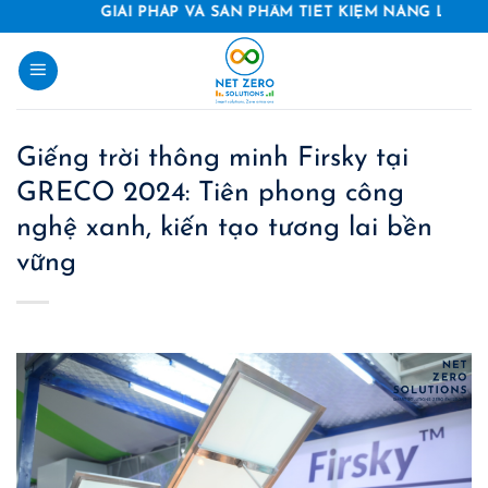
Skip
GIẢI PHÁP VÀ SẢN PHẨM TIẾT KIỆM NĂNG LƯỢNG
to
content
Giếng trời thông minh Firsky tại
GRECO 2024: Tiên phong công
nghệ xanh, kiến tạo tương lai bền
vững