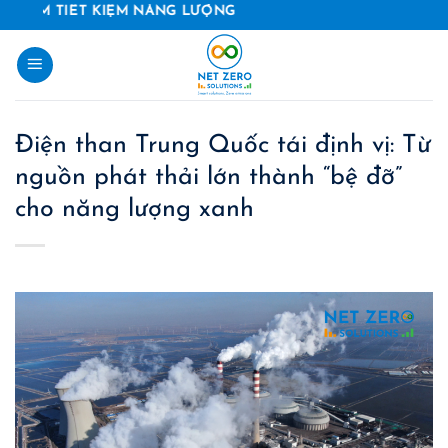
Skip
IẾT KIỆM NĂNG LƯỢNG
to
content
Điện than Trung Quốc tái định vị: Từ
nguồn phát thải lớn thành “bệ đỡ”
cho năng lượng xanh