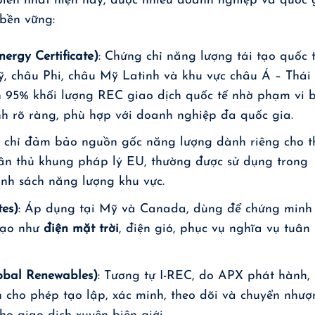
biến nhất hiện nay, được nhiều doanh nghiệp và quốc 
 bền vững:
ergy Certificate)
: Chứng chỉ năng lượng tái tạo quốc 
, châu Phi, châu Mỹ Latinh và khu vực châu Á – Thái
n 95% khối lượng REC giao dịch quốc tế nhờ phạm vi 
nh rõ ràng, phù hợp với doanh nghiệp đa quốc gia.
g chỉ đảm bảo nguồn gốc năng lượng dành riêng cho t
ân thủ khung pháp lý EU, thường được sử dụng trong
ính sách năng lượng khu vực.
tes)
: Áp dụng tại Mỹ và Canada, dùng để chứng minh
 tạo như
điện mặt trời
, điện gió, phục vụ nghĩa vụ tuân
lobal Renewables)
: Tương tự I-REC, do APX phát hành,
n cho phép tạo lập, xác minh, theo dõi và chuyển như