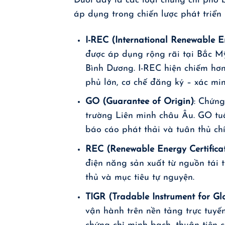
Dưới đây là các loại chứng chỉ phổ 
áp dụng trong chiến lược phát triển
I-REC (International Renewable En
được áp dụng rộng rãi tại Bắc Mỹ
Bình Dương. I-REC hiện chiếm hơ
phủ lớn, cơ chế đăng ký – xác mi
GO (Guarantee of Origin)
: Chứn
trường Liên minh châu Âu. GO tu
báo cáo phát thải và tuân thủ ch
REC (Renewable Energy Certifica
điện năng sản xuất từ nguồn tái
thủ và mục tiêu tự nguyện.
TIGR (Tradable Instrument for G
vận hành trên nền tảng trực tuyế