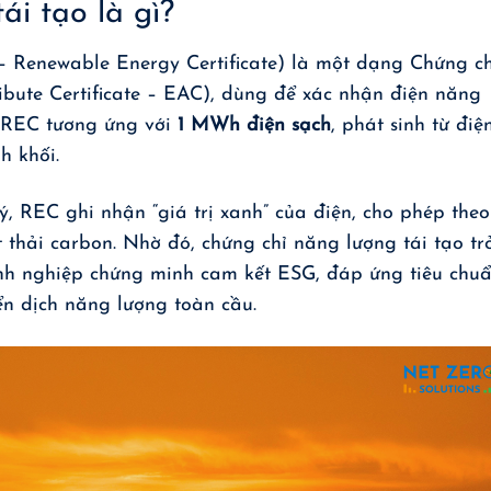
ái tạo là gì?
 Renewable Energy Certificate) là một dạng Chứng ch
ibute Certificate – EAC), dùng để xác nhận điện năng
i REC tương ứng với
1 MWh điện sạch
, phát sinh từ điệ
h khối.
ý, REC ghi nhận “giá trị xanh” của điện, cho phép theo
t thải carbon. Nhờ đó, chứng chỉ năng lượng tái tạo tr
nh nghiệp chứng minh cam kết ESG, đáp ứng tiêu chu
n dịch năng lượng toàn cầu.