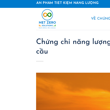
Skip
ÁP VÀ SẢN PHẨM TIẾT KIỆM NĂNG LƯỢNG
to
content
VỀ CHÚNG
Chứng chỉ năng lượng
cầu