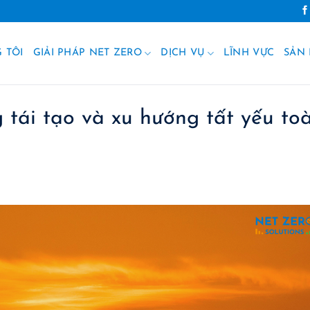
 TÔI
GIẢI PHÁP NET ZERO
DỊCH VỤ
LĨNH VỰC
SẢN
 tái tạo và xu hướng tất yếu to