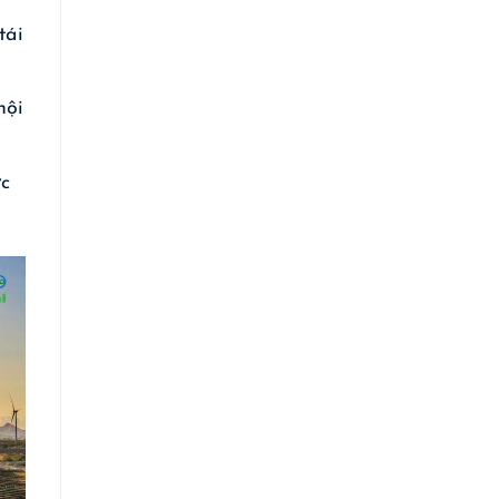
tái
hội
ức