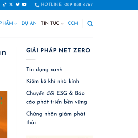
HOTLINE: 089 888 6767
 PHẨM
DỰ ÁN
TIN TỨC
CCM
àn
GIẢI PHÁP NET ZERO
Tín dụng xanh
Kiểm kê khí nhà kính
Chuyển đổi ESG & Báo
cáo phát triển bền vững
Chứng nhận giảm phát
thải