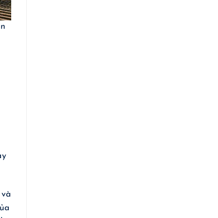
ồn
ày
 và
của