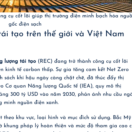
ông cụ cốt lõi giúp thị trường điện minh bạch hóa ngu
gốc điện sạch
ái tạo trên thế giới và Việt Nam
g lượng tái tạo
(REC) đang trở thành công cụ cốt lõi
ền kinh tế carbon thấp. Sự gia tăng cam kết Net Zero
h sách khí hậu ngày càng chặt chẽ, đã thúc đẩy thị
eo Cơ quan Năng lượng Quốc tế (IEA), quy mô thị
oảng 300 tỷ USD vào năm 2030, phản ánh nhu cầu ng
ng minh nguồn điện xanh.
 theo khu vực, loại hình và mục đích sử dụng. Bắc Mỹ
hờ khung pháp lý hoàn thiện và mức độ tham gia cao 