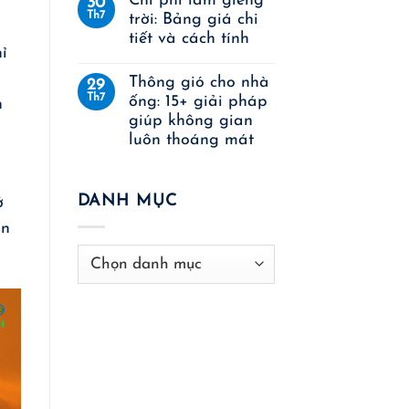
Chi phí làm giếng
30
Th7
trời: Bảng giá chi
tiết và cách tính
ỉ
Thông gió cho nhà
29
Th7
ống: 15+ giải pháp
n
giúp không gian
luôn thoáng mát
DANH MỤC
ở
ẩn
Danh
mục