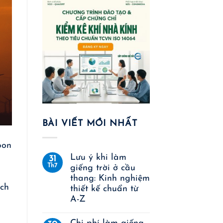
BÀI VIẾT MỚI NHẤT
bon
Lưu ý khi làm
31
Th7
giếng trời ở cầu
thang: Kinh nghiệm
ạch
thiết kế chuẩn từ
A-Z