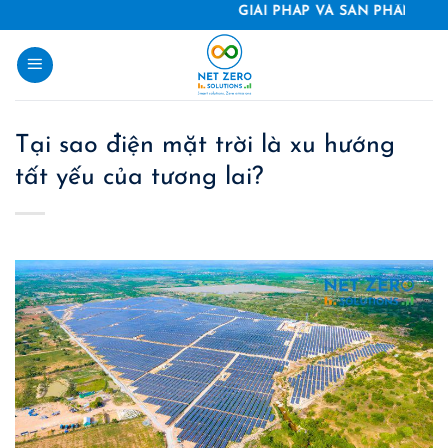
Skip
GIẢI PHÁP VÀ SẢN PHẨM TIẾT KIỆM NĂ
to
content
Tại sao điện mặt trời là xu hướng
tất yếu của tương lai?