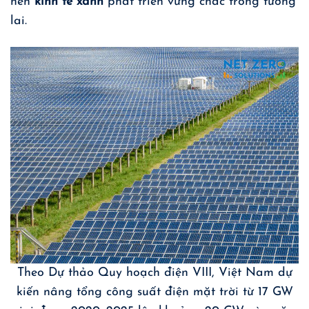
nền
kinh tế xanh
phát triển vững chắc trong tương
lai.
Theo Dự thảo Quy hoạch điện VIII, Việt Nam dự
kiến nâng tổng công suất điện mặt trời từ 17 GW