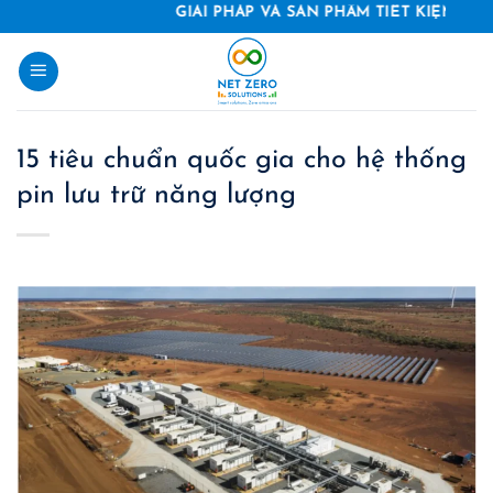
Skip
GIẢI PHÁP VÀ SẢN PHẨM TIẾT KIỆM NĂNG LƯỢ
to
content
15 tiêu chuẩn quốc gia cho hệ thống
pin lưu trữ năng lượng