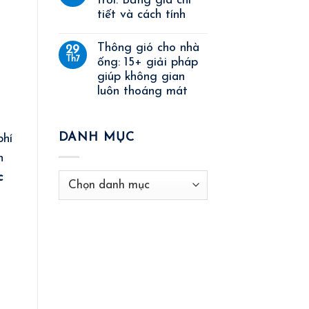
trời: Bảng giá chi
tiết và cách tính
Thông gió cho nhà
29
Th7
ống: 15+ giải pháp
giúp không gian
luôn thoáng mát
DANH MỤC
phí
n
c
Danh
mục