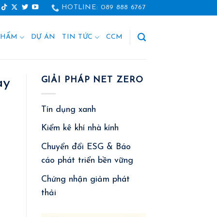
HOTLINE: 089 888 6767
PHẨM
DỰ ÁN
TIN TỨC
CCM
ay
GIẢI PHÁP NET ZERO
Tín dụng xanh
Kiểm kê khí nhà kính
Chuyển đổi ESG & Báo
cáo phát triển bền vững
Chứng nhận giảm phát
thải