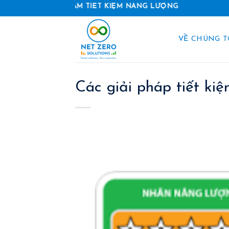
Skip
VÀ SẢN PHẨM TIẾT KIỆM NĂNG LƯỢNG
to
content
VỀ CHÚNG T
Các giải pháp tiết ki