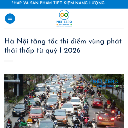
Skip
HÁP VÀ SẢN PHẨM TIẾT KIỆM NĂNG LƯỢNG
to
content
Hà Nội tăng tốc thí điểm vùng phát
thải thấp từ quý I 2026