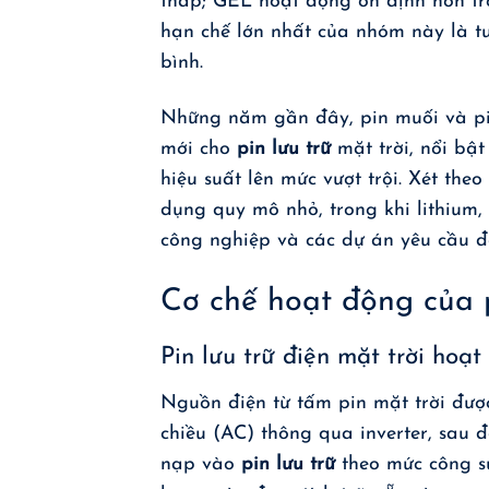
thấp; GEL hoạt động ổn định hơn tro
hạn chế lớn nhất của nhóm này là tu
bình.
Những năm gần đây, pin muối và pin
mới cho
pin lưu trữ
mặt trời, nổi bậ
hiệu suất lên mức vượt trội. Xét th
dụng quy mô nhỏ, trong khi lithium,
công nghiệp và các dự án yêu cầu đ
Cơ chế hoạt động của p
Pin lưu trữ điện mặt trời hoạ
Nguồn điện từ tấm pin mặt trời đượ
chiều (AC) thông qua inverter, sau 
nạp vào
pin lưu trữ
theo mức công s