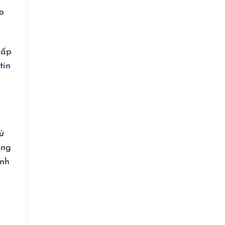
o
hấp
tin
ử
ợng
inh