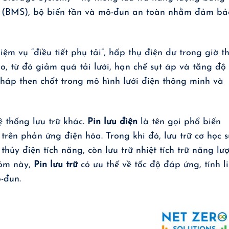
pin (BMS), bộ biến tần và mô-đun an toàn nhằm đảm bả
ệm vụ “điều tiết phụ tải”, hấp thụ điện dư trong giờ t
o, từ đó giảm quá tải lưới, hạn chế sụt áp và tăng độ 
pháp then chốt trong mô hình lưới điện thông minh và
 thống lưu trữ khác.
Pin lưu điện
là tên gọi phổ biến
trên phản ứng điện hóa. Trong khi đó, lưu trữ cơ học s
ủy điện tích năng, còn lưu trữ nhiệt tích trữ năng lư
hóm này,
Pin lưu trữ
có ưu thế về tốc độ đáp ứng, tính l
-đun.