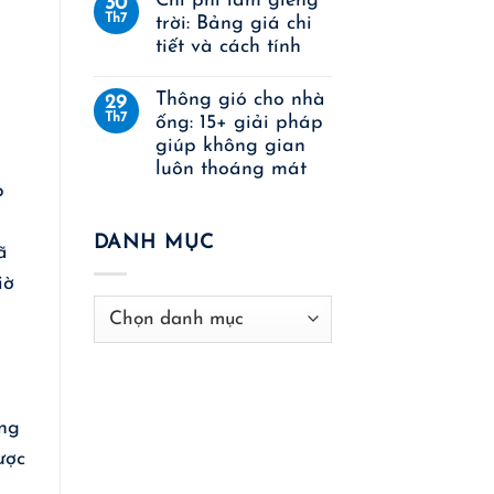
Chi phí làm giếng
30
Th7
trời: Bảng giá chi
tiết và cách tính
Thông gió cho nhà
29
Th7
ống: 15+ giải pháp
giúp không gian
luôn thoáng mát
p
DANH MỤC
ã
iờ
Danh
mục
óng
ược