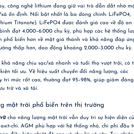
y, công nghệ lithium đang giữ vai trò dẫn dắt nhờ m
xả ổn định. Nổi bật nhất là ba dòng chính: LiFePO4,
ithium Titanate). LiFePO4 được đánh giá cao về độ an
g bình đạt 4.000–6.000 chu kỳ, phù hợp các hệ thống lư
ion phổ biến hơn về mặt giá thành và khả năng đáp ứn
thường thấp hơn, dao động khoảng 2.000–3.000 chu kỳ.
khả năng chịu sạc/xả nhanh và tuổi thọ vượt trội, có 
kiện tối ưu. Về hiệu suất chuyển đổi năng lượng, các
y trì mức rất cao, thường đạt 95–98%, giúp giảm đáng
u trữ và xả tải.
g mặt trời phổ biến trên thị trường
trữ
cho năng lượng mặt trời vẫn duy trì sự hiện diện c
xit-chì. AGM phù hợp với hệ thống nhỏ, chi phí đầu t