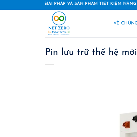
Skip
GIẢI PHÁP VÀ SẢN PHẨM TIẾT KIỆM NĂNG LƯỢNG
to
content
VỀ CHÚNG
Pin lưu trữ thế hệ mớ