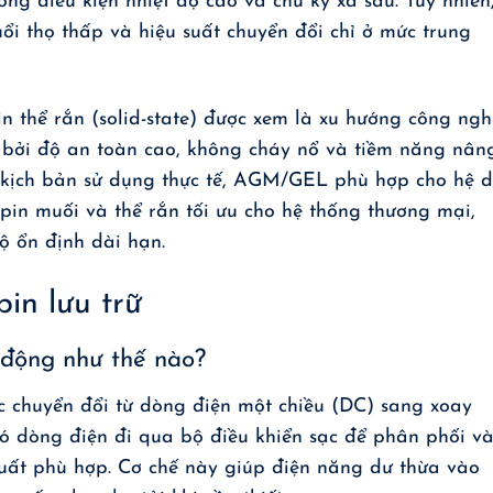
ng điều kiện nhiệt độ cao và chu kỳ xả sâu. Tuy nhiên
ổi thọ thấp và hiệu suất chuyển đổi chỉ ở mức trung
 thể rắn (solid-state) được xem là xu hướng công ngh
t bởi độ an toàn cao, không cháy nổ và tiềm năng nân
eo kịch bản sử dụng thực tế, AGM/GEL phù hợp cho hệ 
 pin muối và thể rắn tối ưu cho hệ thống thương mại,
ộ ổn định dài hạn.
in lưu trữ
t động như thế nào?
c chuyển đổi từ dòng điện một chiều (DC) sang xoay
đó dòng điện đi qua bộ điều khiển sạc để phân phối v
uất phù hợp. Cơ chế này giúp điện năng dư thừa vào