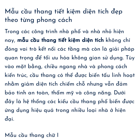
Mẫu cầu thang tiết kiệm diện tích đẹp
theo từng phong cách
Trong các công trình nhà phố và nhà nhỏ hiện
nay,
mẫu cầu thang tiết kiệm diện tích
không chỉ
đóng vai trò kết nối các tầng mà còn là giải pháp
quan trọng để tối ưu hóa không gian sử dụng. Tùy
vào mặt bằng, chiều ngang nhà và phong cách
kiến trúc, cầu thang có thể được biến tấu linh hoạt
nhằm giảm diện tích chiếm chỗ nhưng vẫn đảm
bảo tính an toàn, thẩm mỹ và công năng. Dưới
đây là hệ thống các kiểu cầu thang phổ biến được
ứng dụng hiệu quả trong nhiều loại nhà ở hiện
đại.
Mẫu cầu thang chữ I