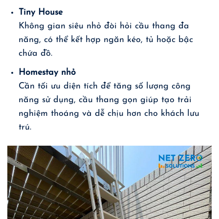
Tiny House
Không gian siêu nhỏ đòi hỏi cầu thang đa
năng, có thể kết hợp ngăn kéo, tủ hoặc bậc
chứa đồ.
Homestay nhỏ
Cần tối ưu diện tích để tăng số lượng công
năng sử dụng, cầu thang gọn giúp tạo trải
nghiệm thoáng và dễ chịu hơn cho khách lưu
trú.