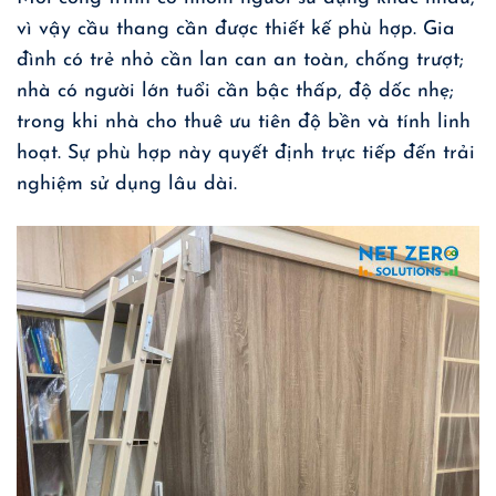
vì vậy cầu thang cần được thiết kế phù hợp. Gia
đình có trẻ nhỏ cần lan can an toàn, chống trượt;
nhà có người lớn tuổi cần bậc thấp, độ dốc nhẹ;
trong khi nhà cho thuê ưu tiên độ bền và tính linh
hoạt. Sự phù hợp này quyết định trực tiếp đến trải
nghiệm sử dụng lâu dài.