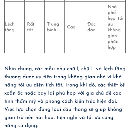
Nhà
phố
hẹp, tối
Lệch
Rất
Trung
Độc
ưu
Cao
tầng
tốt
bình
đáo
không
gian
phức
hợp
Nhìn chung, các mẫu như chữ I, chữ L và lệch tầng
thường được ưu tiên trong không gian nhỏ vì khả
năng tối ưu diện tích tốt. Trong khi đó, các thiết kế
xoắn ốc hoặc bay lại phù hợp với gia chủ đề cao
tính thẩm mỹ và phong cách kiến trúc hiện đại.
Việc lựa chọn đúng loại cầu thang sẽ giúp không
gian trở nên hài hòa, tiện nghi và tối ưu công
năng sử dụng.