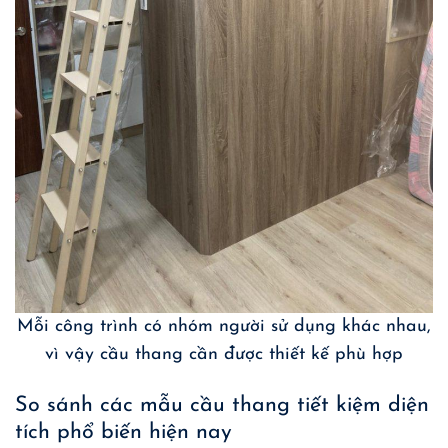
Mỗi công trình có nhóm người sử dụng khác nhau,
vì vậy cầu thang cần được thiết kế phù hợp
So sánh các mẫu cầu thang tiết kiệm diện
tích phổ biến hiện nay