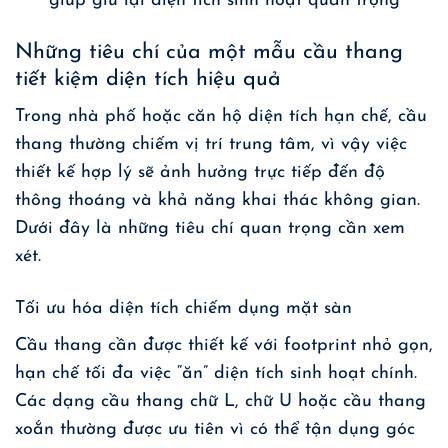
giúp giữ lại diện tích sinh hoạt quan trọng
Những tiêu chí của một mẫu cầu thang
tiết kiệm diện tích hiệu quả
Trong nhà phố hoặc căn hộ diện tích hạn chế, cầu
thang thường chiếm vị trí trung tâm, vì vậy việc
thiết kế hợp lý sẽ ảnh hưởng trực tiếp đến độ
thông thoáng và khả năng khai thác không gian.
Dưới đây là những tiêu chí quan trọng cần xem
xét.
Tối ưu hóa diện tích chiếm dụng mặt sàn
Cầu thang cần được thiết kế với footprint nhỏ gọn,
hạn chế tối đa việc “ăn” diện tích sinh hoạt chính.
Các dạng cầu thang chữ L, chữ U hoặc cầu thang
xoắn thường được ưu tiên vì có thể tận dụng góc