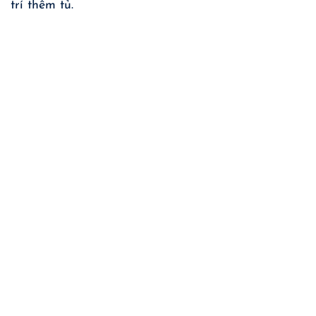
trí thêm tủ.