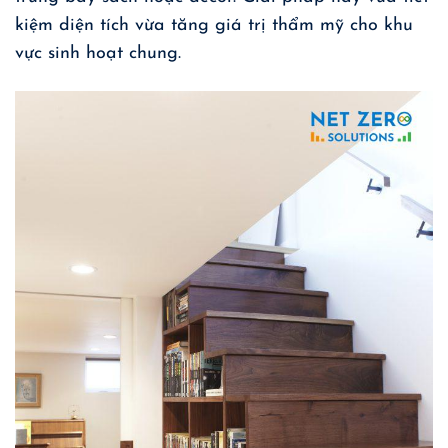
kiệm diện tích vừa tăng giá trị thẩm mỹ cho khu
vực sinh hoạt chung.