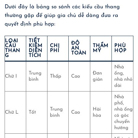
Dưới đây là bảng so sánh các kiểu cầu thang
thường gặp để giúp gia chủ dễ dàng đưa ra
quyết định phù hợp:
LOẠI
TIẾT
ĐỘ
CẦU
KIỆM
CHI
THẨM
PHÙ
AN
THAN
DIỆN
PHÍ
MỸ
HỢP
TOÀN
G
TÍCH
Nhà
Trung
Đơn
ống,
Chữ I
Thấp
Cao
bình
giản
nhà nhỏ
dài
Nhà
phố,
Trung
Hài
nhà ống
Chữ L
Tốt
Cao
bình
hòa
có góc
chuyển
hướng