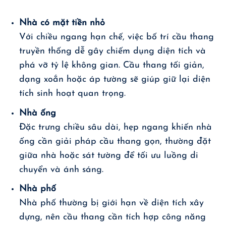
Nhà có mặt tiền nhỏ
Với chiều ngang hạn chế, việc bố trí cầu thang
truyền thống dễ gây chiếm dụng diện tích và
phá vỡ tỷ lệ không gian. Cầu thang tối giản,
dạng xoắn hoặc áp tường sẽ giúp giữ lại diện
tích sinh hoạt quan trọng.
Nhà ống
Đặc trưng chiều sâu dài, hẹp ngang khiến nhà
ống cần giải pháp cầu thang gọn, thường đặt
giữa nhà hoặc sát tường để tối ưu luồng di
chuyển và ánh sáng.
Nhà phố
Nhà phố thường bị giới hạn về diện tích xây
dựng, nên cầu thang cần tích hợp công năng