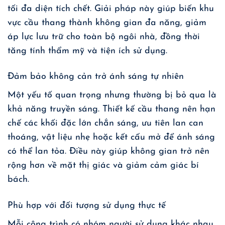
tối đa diện tích chết. Giải pháp này giúp biến khu
vực cầu thang thành không gian đa năng, giảm
áp lực lưu trữ cho toàn bộ ngôi nhà, đồng thời
tăng tính thẩm mỹ và tiện ích sử dụng.
Đảm bảo không cản trở ánh sáng tự nhiên
Một yếu tố quan trọng nhưng thường bị bỏ qua là
khả năng truyền sáng. Thiết kế cầu thang nên hạn
chế các khối đặc lớn chắn sáng, ưu tiên lan can
thoáng, vật liệu nhẹ hoặc kết cấu mở để ánh sáng
có thể lan tỏa. Điều này giúp không gian trở nên
rộng hơn về mặt thị giác và giảm cảm giác bí
bách.
Phù hợp với đối tượng sử dụng thực tế
Mỗi công trình có nhóm người sử dụng khác nhau,