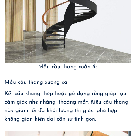
Mẫu cầu thang xoắn ốc
Mẫu cầu thang xương cá
Kết cấu khung thép hoặc gỗ dạng rỗng giúp tạo
cảm giác nhẹ nhàng, thoáng mắt. Kiểu cầu thang
này giảm tối đa khối lượng thị giác, phù hợp
không gian hiện đại cần sự tinh gọn.