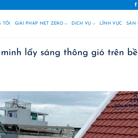
 TÔI
GIẢI PHÁP NET ZERO
DỊCH VỤ
LĨNH VỰC
SẢN
 minh lấy sáng thông gió trên bề