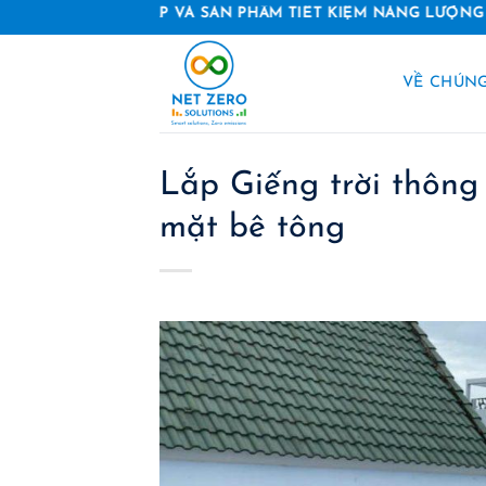
Skip
PHÁP VÀ SẢN PHẨM TIẾT KIỆM NĂNG LƯỢNG
to
content
VỀ CHÚNG
Lắp Giếng trời thông
mặt bê tông