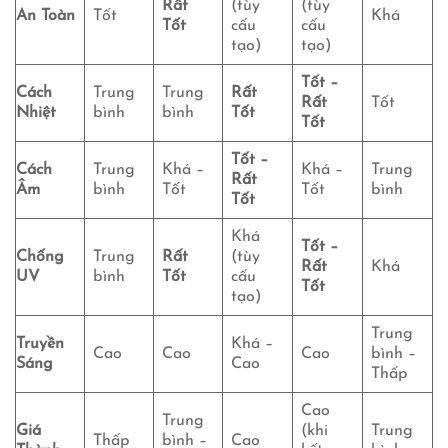
Rất
(tùy
(tùy
An Toàn
Tốt
Khá
Tốt
cấu
cấu
tạo)
tạo)
Tốt –
Cách
Trung
Trung
Rất
Rất
Tốt
Nhiệt
bình
bình
Tốt
Tốt
Tốt –
Cách
Trung
Khá –
Khá –
Trung
Rất
Âm
bình
Tốt
Tốt
bình
Tốt
Khá
Tốt –
Chống
Trung
Rất
(tùy
Rất
Khá
UV
bình
Tốt
cấu
Tốt
tạo)
Trung
Truyền
Khá –
Cao
Cao
Cao
bình –
Sáng
Cao
Thấp
Cao
Trung
Giá
(khi
Trung
Thấp
bình –
Cao