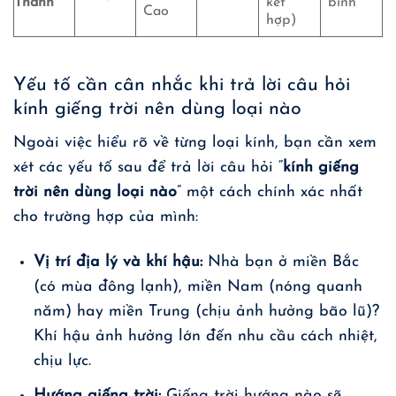
Thành
kết
bình
Cao
hợp)
Yếu tố cần cân nhắc khi trả lời câu hỏi
kính giếng trời nên dùng loại nào
Ngoài việc hiểu rõ về từng loại kính, bạn cần xem
xét các yếu tố sau để trả lời câu hỏi “
kính giếng
trời nên dùng loại nào
” một cách chính xác nhất
cho trường hợp của mình:
Vị trí địa lý và khí hậu:
Nhà bạn ở miền Bắc
(có mùa đông lạnh), miền Nam (nóng quanh
năm) hay miền Trung (chịu ảnh hưởng bão lũ)?
Khí hậu ảnh hưởng lớn đến nhu cầu cách nhiệt,
chịu lực.
Hướng giếng trời:
Giếng trời hướng nào sẽ