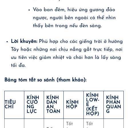
Vào ban đêm, hiệu ứng gương đảo
ngược, người bên ngoài có thể nhìn
thấy bên trong nếu đèn sáng.
Lời khuyên:
Phù hợp cho các giếng trời ở hướng
Tây hoặc những nơi chịu nắng gắt trực tiếp, nơi
ưu tiên việc giảm nhiệt và chói hơn là lấy sáng
tối đa.
Bảng tóm tắt so sánh (tham khảo):
KÍNH
KÍNH
KÍNH
KÍNH
LOW-
TIÊU
CƯỜ
DÁN
KÍNH
PHẢN
E
CHÍ
NG
AN
HỘP
QUAN
(KẾT
LỰC
TOÀN
G
HỢP)
Tốt
Tốt