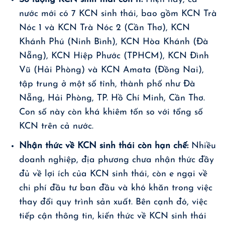
nước mới có 7 KCN sinh thái, bao gồm KCN Trà
Nóc 1 và KCN Trà Nóc 2 (Cần Thơ), KCN
Khánh Phú (Ninh Bình), KCN Hòa Khánh (Đà
Nẵng), KCN Hiệp Phước (TPHCM), KCN Đình
Vũ (Hải Phòng) và KCN Amata (Đồng Nai),
tập trung ở một số tỉnh, thành phố như Đà
Nẵng, Hải Phòng, TP. Hồ Chí Minh, Cần Thơ.
Con số này còn khá khiêm tốn so với tổng số
KCN trên cả nước.
Nhận thức về KCN sinh thái còn hạn chế:
Nhiều
doanh nghiệp, địa phương chưa nhận thức đầy
đủ về lợi ích của KCN sinh thái, còn e ngại về
chi phí đầu tư ban đầu và khó khăn trong việc
thay đổi quy trình sản xuất. Bên cạnh đó, việc
tiếp cận thông tin, kiến thức về KCN sinh thái