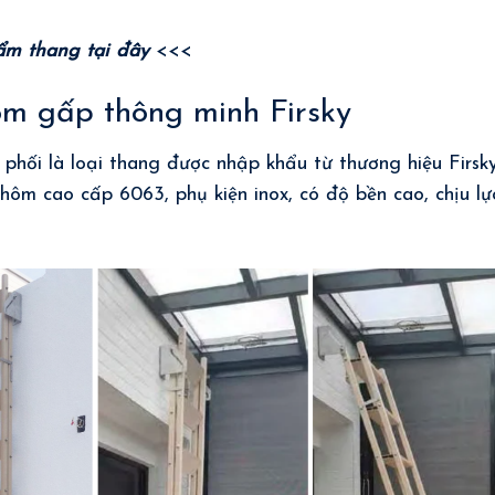
ẩm thang
tại đây
<<<
ôm gấp thông minh Firsky
hối là loại thang được nhập khẩu từ thương hiệu Firsk
hôm cao cấp 6063, phụ kiện inox, có độ bền cao, chịu lự