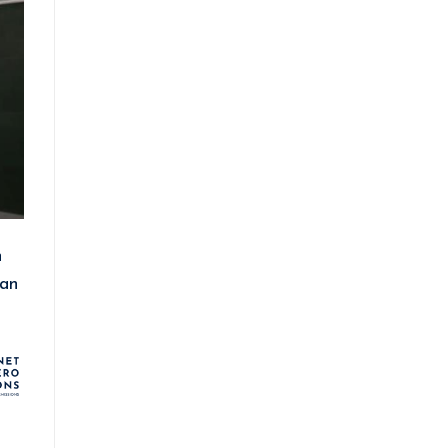
n
ian