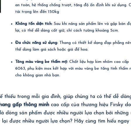
an toàn, hệ thống chống trượt, tăng độ ổn định khi sử dụng. 
tải trọng lên đến 150kg
Không tốn diện tích:
Sau khi nâng sản phẩm lên và gập bàn đ
lại, có thể dễ dàng cất giữ, chỉ cách tường khoảng 5cm.
Đa chức năng sử dụng:
Thang có thiết kế dạng đạp phẳng nê
thể dùng làm giá sách hoặc giá để hoa.
Tông màu vàng be thẩm mỹ:
Chất liệu hợp kim nhôm cao cấp
6063, phụ kiện inox kết hợp với màu vàng be tăng tính thẩm 
cho không gian nhà bạn.
 thiếu trong mỗi gia đình, giúp chúng ta có thể dễ dàn
hang gấp thông minh
cao cấp của thương hiệu Firsky do
là dòng sản phẩm được nhiều người lựa chọn bởi những 
y lại được nhiều người lựa chọn? Hãy cùng tìm hiểu ngay