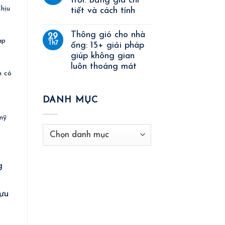
trời: Bảng giá chi
Chịu
tiết và cách tính
Thông gió cho nhà
29
ạp
Th7
ống: 15+ giải pháp
giúp không gian
luôn thoáng mát
n có
DANH MỤC
mỹ
Danh
mục
g
ưu