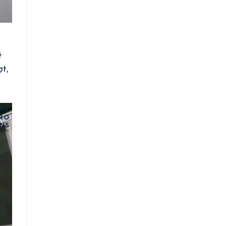
ệ
ợt,