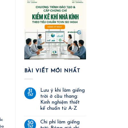
BÀI VIẾT MỚI NHẤT
Lưu ý khi làm giếng
31
Th7
trời ở cầu thang:
Kinh nghiệm thiết
kế chuẩn từ A-Z
ắc
Chi phí làm giếng
30
hóa
Th7