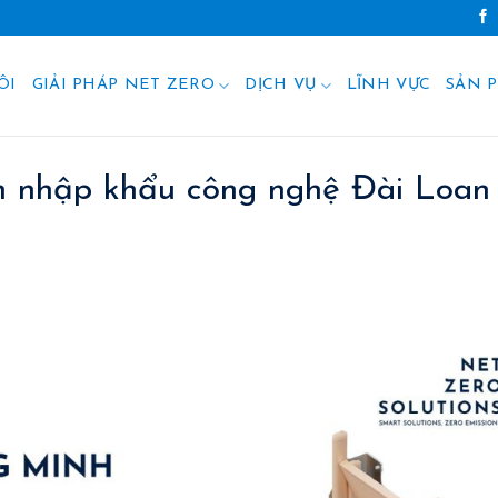
GIẢI PHÁP VÀ SẢN PHẨM TIẾT KIỆM NĂNG LƯỢNG
ÔI
GIẢI PHÁP NET ZERO
DỊCH VỤ
LĨNH VỰC
SẢN 
h nhập khẩu công nghệ Đài Loan