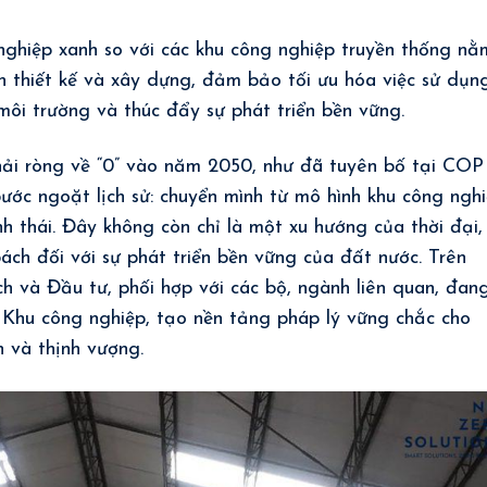
nghiệp xanh so với các khu công nghiệp truyền thống nằ
ạn thiết kế và xây dựng, đảm bảo tối ưu hóa việc sử dụn
môi trường và thúc đẩy sự phát triển bền vững.
hải ròng về “0” vào năm 2050, như đã tuyên bố tại COP
ớc ngoặt lịch sử: chuyển mình từ mô hình khu công ngh
h thái. Đây không còn chỉ là một xu hướng của thời đại,
ch đối với sự phát triển bền vững của đất nước. Trên
ch và Đầu tư, phối hợp với các bộ, ngành liên quan, đan
 Khu công nghiệp, tạo nền tảng pháp lý vững chắc cho
h và thịnh vượng.