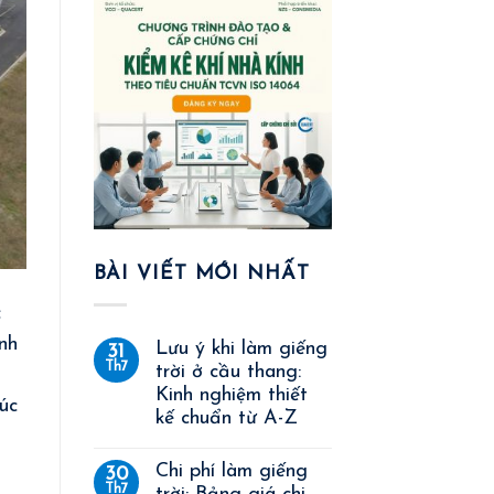
BÀI VIẾT MỚI NHẤT
c
nh
Lưu ý khi làm giếng
31
Th7
trời ở cầu thang:
Kinh nghiệm thiết
úc
kế chuẩn từ A-Z
Chi phí làm giếng
30
Th7