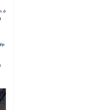
m ở
g
iệp
g