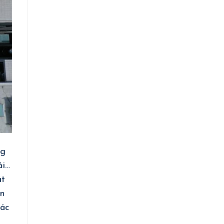
ng
ải…
át
on
các