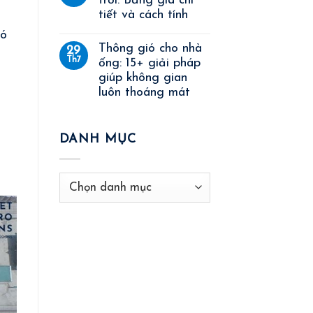
trời: Bảng giá chi
tiết và cách tính
Nó
Thông gió cho nhà
29
Th7
ống: 15+ giải pháp
giúp không gian
luôn thoáng mát
DANH MỤC
Danh
mục