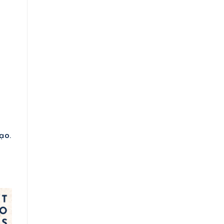
à
ạo.