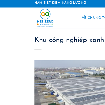
Skip
 SẢN PHẨM TIẾT KIỆM NĂNG LƯỢNG
to
content
VỀ CHÚNG T
Khu công nghiệp xanh 