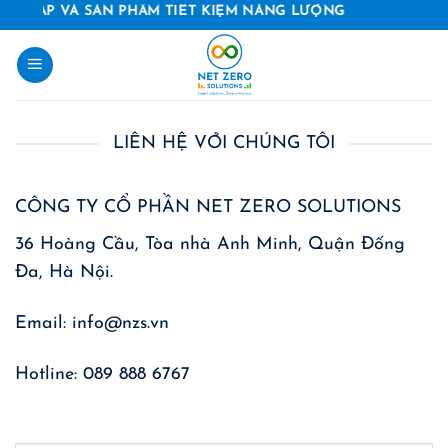
Skip
I PHÁP VÀ SẢN PHẨM TIẾT KIỆM NĂNG LƯỢNG
to
content
LIÊN HỆ VỚI CHÚNG TÔI
CÔNG TY CỔ PHẦN NET ZERO SOLUTIONS
36 Hoàng Cầu, Tòa nhà Anh Minh, Quận Đống
Đa, Hà Nội.
Email: info@nzs.vn
Hotline:
089 888 6767