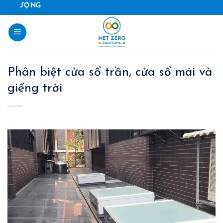
Skip
GIẢI PHÁP VÀ S
to
content
Phân biệt cửa sổ trần, cửa sổ mái và
giếng trời