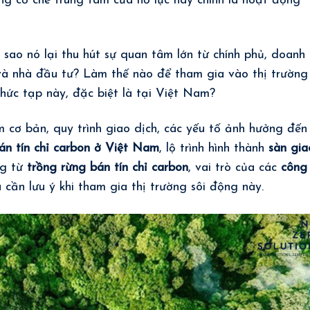
g cơ chế trung tâm của nỗ lực này chính là hoạt động
i sao nó lại thu hút sự quan tâm lớn từ chính phủ, doanh
 và nhà đầu tư? Làm thế nào để tham gia vào thị trường
hức tạp này, đặc biệt là tại Việt Nam?
m cơ bản, quy trình giao dịch, các yếu tố ảnh hưởng đến
án tín chỉ carbon ở Việt Nam
, lộ trình hình thành
sàn gia
ng từ
trồng rừng bán tín chỉ carbon
, vai trò của các
công
 cần lưu ý khi tham gia thị trường sôi động này.