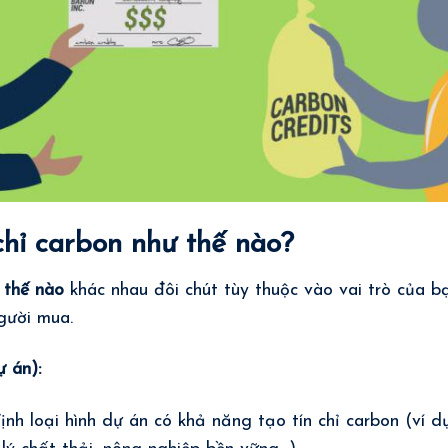
chỉ carbon như thế nào?
 thế nào
khác nhau đôi chút tùy thuộc vào vai trò của b
gười mua.
 án):
nh loại hình dự án có khả năng tạo tín chỉ carbon (ví dụ