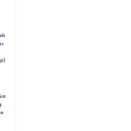
nh
ặc
t
ép)
u
u
của
g
ra
ư