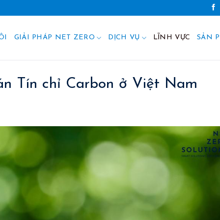
ÔI
GIẢI PHÁP NET ZERO
DỊCH VỤ
LĨNH VỰC
SẢN 
án Tín chỉ Carbon ở Việt Nam