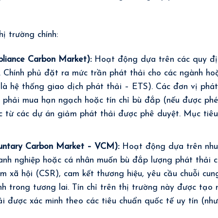
hị trường chính:
liance Carbon Market):
Hoạt động dựa trên các quy đị
. Chính phủ đặt ra mức trần phát thải cho các ngành ho
là hệ thống giao dịch phát thải – ETS). Các đơn vị phá
 phải mua hạn ngạch hoặc tín chỉ bù đắp (nếu được ph
c từ các dự án giảm phát thải được phê duyệt. Mục tiê
untary Carbon Market – VCM):
Hoạt động dựa trên nh
oanh nghiệp hoặc cá nhân muốn bù đắp lượng phát thải 
ệm xã hội (CSR), cam kết thương hiệu, yêu cầu chuỗi cun
h trong tương lai. Tín chỉ trên thị trường này được tạo 
i được xác minh theo các tiêu chuẩn quốc tế uy tín (nh