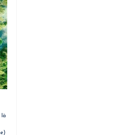
 là
2e)