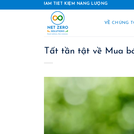
Skip
À SẢN PHẨM TIẾT KIỆM NĂNG LƯỢNG
to
content
VỀ CHÚNG T
Tất tần tật về Mua b