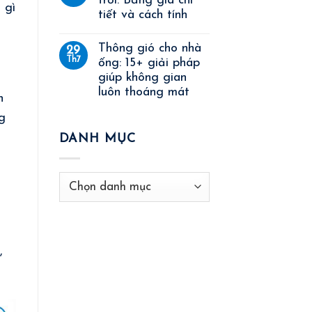
trời: Bảng giá chi
 gì
tiết và cách tính
Thông gió cho nhà
29
Th7
ống: 15+ giải pháp
giúp không gian
luôn thoáng mát
h
g
DANH MỤC
Danh
mục
,