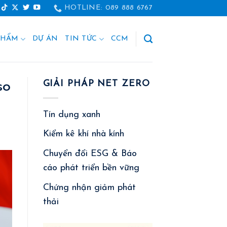
HOTLINE: 089 888 6767
PHẨM
DỰ ÁN
TIN TỨC
CCM
so
GIẢI PHÁP NET ZERO
Tín dụng xanh
Kiểm kê khí nhà kính
Chuyển đổi ESG & Báo
cáo phát triển bền vững
Chứng nhận giảm phát
thải