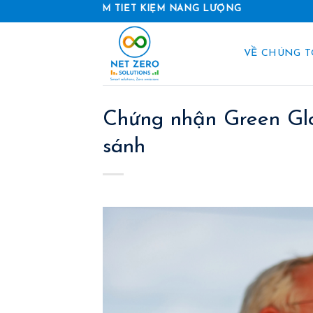
Skip
ẢN PHẨM TIẾT KIỆM NĂNG LƯỢNG
to
content
VỀ CHÚNG T
Chứng nhận Green Glo
sánh