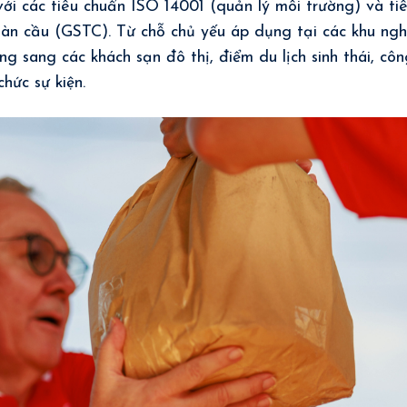
i các tiêu chuẩn ISO 14001 (quản lý môi trường) và ti
oàn cầu (GSTC). Từ chỗ chủ yếu áp dụng tại các khu ngh
 sang các khách sạn đô thị, điểm du lịch sinh thái, côn
chức sự kiện.