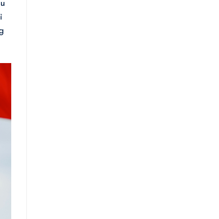
êu
ỉ
g