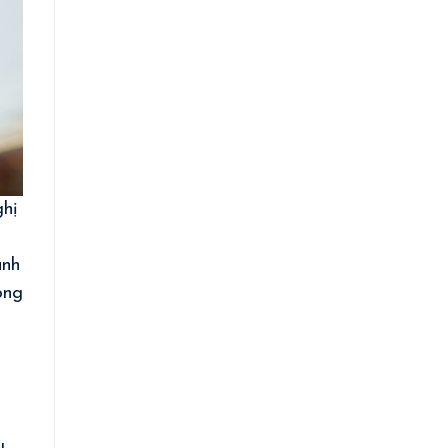
ghị
ành
óng